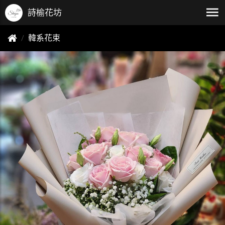
詩榆花坊
韓系花束