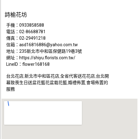
詩榆花坊
手機：
0933858588
電話：
02-86688781
傳真：02-29491218
信箱：
asd16816886@yahoo.com.tw
地址：235新北市中和區保健路19巷3號
網址：
https://shiyu.florists.com.tw/
LineID：flower168168
台北花店,新北市中和區花店,全省代客送花花店,台北開
幕致喪生日送盆花籃花盆栽花籃,婚禮佈置,會場佈置的
服務