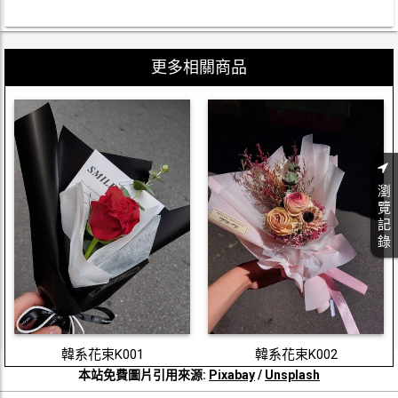
更多相關商品
瀏
覽
記
錄
韓系花束K001
韓系花束K002
本站免費圖片引用來源:
Pixabay
/
Unsplash