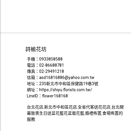
詩榆花坊
手機：
0933858588
電話：
02-86688781
傳真：02-29491218
信箱：
asd16816886@yahoo.com.tw
地址：235新北市中和區保健路19巷3號
網址：
https://shiyu.florists.com.tw/
LineID：flower168168
台北花店,新北市中和區花店,全省代客送花花店,台北開
幕致喪生日送盆花籃花盆栽花籃,婚禮佈置,會場佈置的
服務