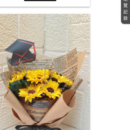
覽
記
錄