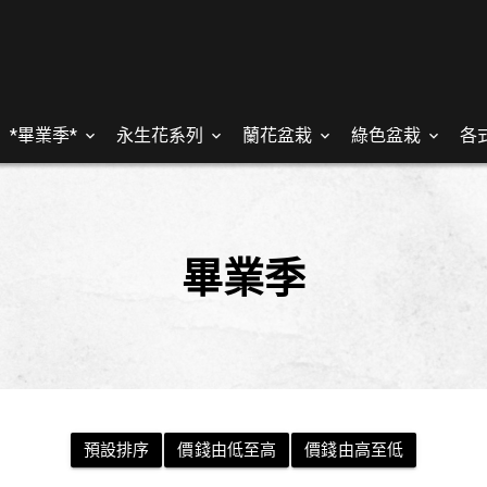
*畢業季*
永生花系列
蘭花盆栽
綠色盆栽
各
畢業季
預設排序
價錢由低至高
價錢由高至低