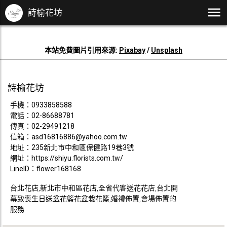
詩榆花坊
本站免費圖片引用來源:
Pixabay
/
Unsplash
詩榆花坊
手機：
0933858588
電話：
02-86688781
傳真：02-29491218
信箱：
asd16816886@yahoo.com.tw
地址：235新北市中和區保健路19巷3號
網址：
https://shiyu.florists.com.tw/
LineID：flower168168
台北花店,新北市中和區花店,全省代客送花花店,台北開
幕致喪生日送盆花籃花盆栽花籃,婚禮佈置,會場佈置的
服務