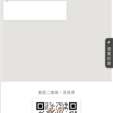
瀏
覽
記
錄
動態二維碼 / 頁頁傳